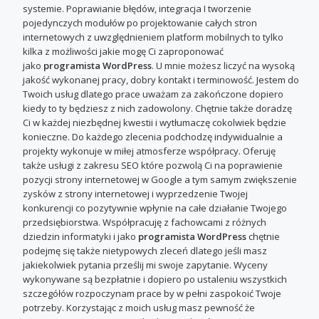
systemie. Poprawianie błędów, integracja I tworzenie
pojedynczych modułów po projektowanie całych stron
internetowych z uwzględnieniem platform mobilnych to tylko
kilka z możliwości jakie mogę Ci zaproponować
jako
programista WordPress
. U mnie możesz liczyć na wysoką
jakość wykonanej pracy, dobry kontakt i terminowość. Jestem do
Twoich usług dlatego prace uważam za zakończone dopiero
kiedy to ty będziesz z nich zadowolony. Chętnie także doradzę
Ci w każdej niezbędnej kwestii i wytłumaczę cokolwiek będzie
konieczne. Do każdego zlecenia podchodzę indywidualnie a
projekty wykonuje w miłej atmosferze współpracy. Oferuję
także usługi z zakresu SEO które pozwolą Ci na poprawienie
pozycji strony internetowej w Google a tym samym zwiększenie
zysków z strony internetowej i wyprzedzenie Twojej
konkurencji co pozytywnie wpłynie na całe działanie Twojego
przedsiębiorstwa. Współpracuję z fachowcami z różnych
dziedzin informatyki i jako
programista WordPress
chętnie
podejmę się także nietypowych zleceń dlatego jeśli masz
jakiekolwiek pytania prześlij mi swoje zapytanie. Wyceny
wykonywane są bezpłatnie i dopiero po ustaleniu wszystkich
szczegółów rozpoczynam prace by w pełni zaspokoić Twoje
potrzeby. Korzystając z moich usług masz pewność że