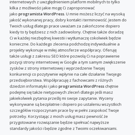
internetowych z uwzględnieniem platform mobilnych to tylko
kilka z możliwości jakie mogę Ci zaproponować
jako
programista WordPress
. U mnie możesz liczyć na wysoką
jakość wykonanej pracy, dobry kontakt i terminowość. Jestem do
Twoich usług dlatego prace uważam za zakończone dopiero
kiedy to ty będziesz z nich zadowolony. Chętnie także doradzę
Ci w każdej niezbędnej kwestii i wytłumaczę cokolwiek będzie
konieczne. Do każdego zlecenia podchodzę indywidualnie a
projekty wykonuje w miłej atmosferze współpracy. Oferuję
także usługi z zakresu SEO które pozwolą Ci na poprawienie
pozycji strony internetowej w Google a tym samym zwiększenie
zysków z strony internetowej i wyprzedzenie Twojej
konkurencji co pozytywnie wpłynie na całe działanie Twojego
przedsiębiorstwa. Współpracuję z fachowcami z różnych
dziedzin informatyki i jako
programista WordPress
chętnie
podejmę się także nietypowych zleceń dlatego jeśli masz
jakiekolwiek pytania prześlij mi swoje zapytanie. Wyceny
wykonywane są bezpłatnie i dopiero po ustaleniu wszystkich
szczegółów rozpoczynam prace by w pełni zaspokoić Twoje
potrzeby. Korzystając z moich usług masz pewność że
przygotowane rozwiązanie będzie spełniać najwyższe
standardy jakości i będzie zgodne z Twoimi oczekiwaniami.