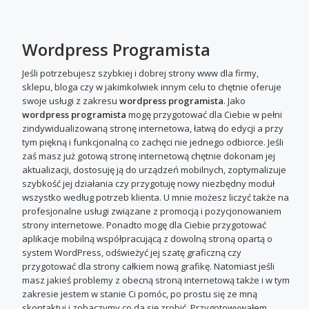
Wordpress Programista
Jeśli potrzebujesz szybkiej i dobrej strony www dla firmy,
sklepu, bloga czy w jakimkolwiek innym celu to chętnie oferuje
swoje usługi z zakresu
wordpress programista
. Jako
wordpress programista
mogę przygotować dla Ciebie w pełni
zindywidualizowaną stronę internetowa, łatwą do edycji a przy
tym piękną i funkcjonalną co zachęci nie jednego odbiorce. Jeśli
zaś masz już gotową stronę internetową chętnie dokonam jej
aktualizacji, dostosuję ją do urządzeń mobilnych, zoptymalizuje
szybkość jej działania czy przygotuję nowy niezbędny moduł
wszystko według potrzeb klienta. U mnie możesz liczyć także na
profesjonalne usługi związane z promocją i pozycjonowaniem
strony internetowe. Ponadto mogę dla Ciebie przygotować
aplikacje mobilną współpracującą z dowolną stroną opartą o
system WordPress, odświeżyć jej szatę graficzną czy
przygotować dla strony całkiem nową grafikę. Natomiast jeśli
masz jakieś problemy z obecną stroną internetową także i w tym
zakresie jestem w stanie Ci pomóc, po prostu się ze mną
skontaktuj i zobaczymy co da się zrobić. Przygotowywałem